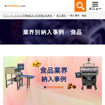
メニュー
ネジ・ナットから冷凍食品まで計数機は光伸舎
納入事例
納入事例 食品
業界別納入事例 食品