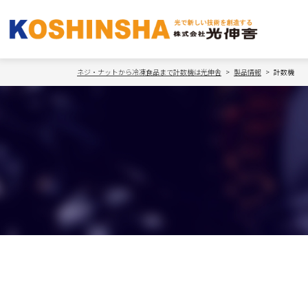
ネジ・ナットから冷凍食品まで計数機は光伸舎
製品情報
計数機