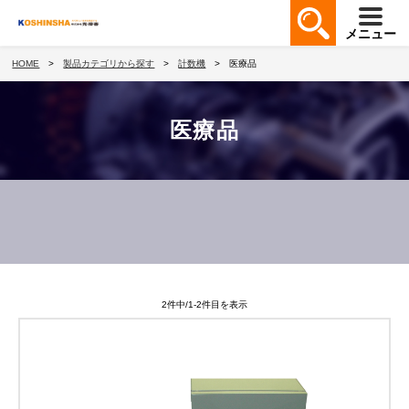
メニュー
HOME
製品カテゴリから探す
計数機
医療品
医療品
2件中/1-2件目を表示