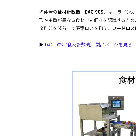
光伸舎の
食材計数機「DAC-90S」
は、ラインカ
形や単重が異なる食材でも個々を認識するため
余剰分を減らして廃棄ロスを抑え、
フードロス
▶
DAC-90S（食材計数機） 製品ページを見る