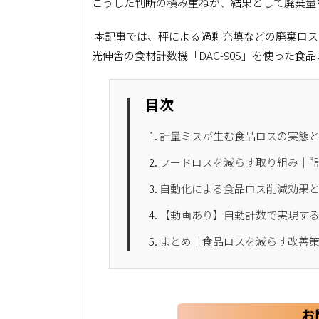
――こうした判断の積み重ねが、結果として廃棄
本記事では、秤による過剰充填などの廃棄ロス
光伸舎の食材計数機「DAC-90S」を使った食
目次
計量ミスが生む食品ロスの実態
フードロスを減らす取り組み｜“
自動化による食品ロス削減効果
【動画あり】自動計数で実現す
まとめ｜食品ロスを減らす改善